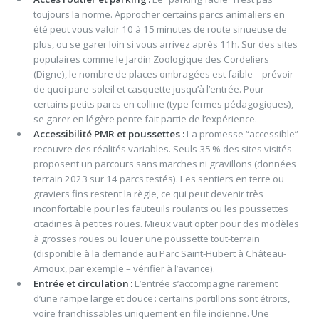
toujours la norme. Approcher certains parcs animaliers en
été peut vous valoir 10 à 15 minutes de route sinueuse de
plus, ou se garer loin si vous arrivez après 11h. Sur des sites
populaires comme le Jardin Zoologique des Cordeliers
(Digne), le nombre de places ombragées est faible – prévoir
de quoi pare-soleil et casquette jusqu’à l’entrée. Pour
certains petits parcs en colline (type fermes pédagogiques),
se garer en légère pente fait partie de l’expérience.
Accessibilité PMR et poussettes :
La promesse “accessible”
recouvre des réalités variables. Seuls 35 % des sites visités
proposent un parcours sans marches ni gravillons (données
terrain 2023 sur 14 parcs testés). Les sentiers en terre ou
graviers fins restent la règle, ce qui peut devenir très
inconfortable pour les fauteuils roulants ou les poussettes
citadines à petites roues. Mieux vaut opter pour des modèles
à grosses roues ou louer une poussette tout-terrain
(disponible à la demande au Parc Saint-Hubert à Château-
Arnoux, par exemple – vérifier à l’avance).
Entrée et circulation :
L’entrée s’accompagne rarement
d’une rampe large et douce : certains portillons sont étroits,
voire franchissables uniquement en file indienne. Une