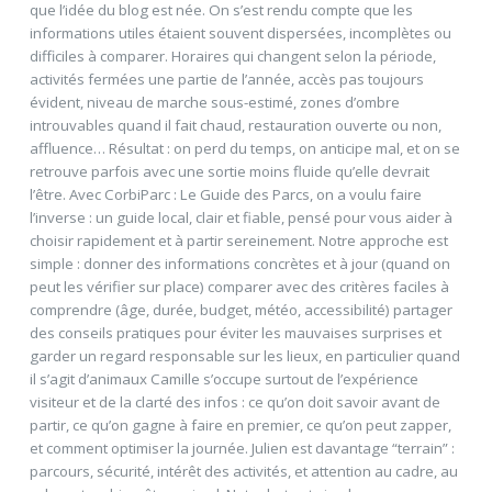
que l’idée du blog est née. On s’est rendu compte que les
informations utiles étaient souvent dispersées, incomplètes ou
difficiles à comparer. Horaires qui changent selon la période,
activités fermées une partie de l’année, accès pas toujours
évident, niveau de marche sous-estimé, zones d’ombre
introuvables quand il fait chaud, restauration ouverte ou non,
affluence… Résultat : on perd du temps, on anticipe mal, et on se
retrouve parfois avec une sortie moins fluide qu’elle devrait
l’être. Avec CorbiParc : Le Guide des Parcs, on a voulu faire
l’inverse : un guide local, clair et fiable, pensé pour vous aider à
choisir rapidement et à partir sereinement. Notre approche est
simple : donner des informations concrètes et à jour (quand on
peut les vérifier sur place) comparer avec des critères faciles à
comprendre (âge, durée, budget, météo, accessibilité) partager
des conseils pratiques pour éviter les mauvaises surprises et
garder un regard responsable sur les lieux, en particulier quand
il s’agit d’animaux Camille s’occupe surtout de l’expérience
visiteur et de la clarté des infos : ce qu’on doit savoir avant de
partir, ce qu’on gagne à faire en premier, ce qu’on peut zapper,
et comment optimiser la journée. Julien est davantage “terrain” :
parcours, sécurité, intérêt des activités, et attention au cadre, au