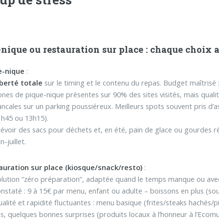
nique ou restauration sur place : chaque choix a
e-nique
:
iberté totale
sur le timing et le contenu du repas. Budget maîtris
nes de pique-nique présentes sur 90% des sites visités, mais qualité
ncales sur un parking poussiéreux. Meilleurs spots souvent pris d’a
1h45 ou 13h15).
évoir des sacs pour déchets et, en été, pain de glace ou gourdes r
in-juillet.
auration sur place (kiosque/snack/resto)
:
olution “zéro préparation”, adaptée quand le temps manque ou ave
nstaté : 9 à 15€ par menu, enfant ou adulte – boissons en plus (sour
alité et rapidité fluctuantes : menu basique (frites/steaks hachés/
s, quelques bonnes surprises (produits locaux à l’honneur à l’Ecomu