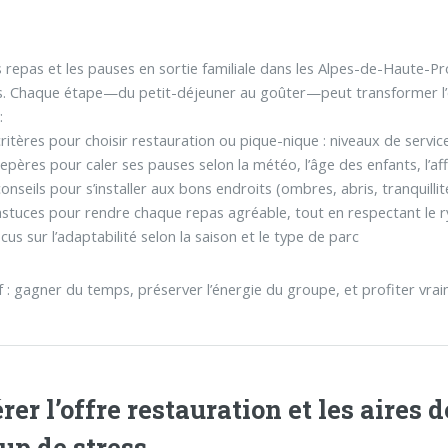
s repas et les pauses en sortie familiale dans les Alpes-de-Haute-P
. Chaque étape—du petit-déjeuner au goûter—peut transformer l’e
:
ritères pour choisir restauration ou pique-nique : niveaux de service
epères pour caler ses pauses selon la météo, l’âge des enfants, l’affl
onseils pour s’installer aux bons endroits (ombres, abris, tranquillité,
stuces pour rendre chaque repas agréable, tout en respectant le ry
cus sur l’adaptabilité selon la saison et le type de parc
if : gagner du temps, préserver l’énergie du groupe, et profiter vra
rer l’offre restauration et les aires d
oup de stress