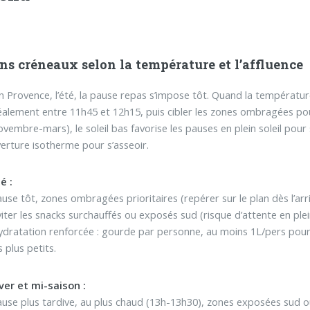
ns créneaux selon la température et l’affluence
n Provence, l’été, la pause repas s’impose tôt. Quand la températ
déalement entre 11h45 et 12h15, puis cibler les zones ombragées pour 
novembre-mars), le soleil bas favorise les pauses en plein soleil pour
erture isotherme pour s’asseoir.
é :
use tôt, zones ombragées prioritaires (repérer sur le plan dès l’arri
iter les snacks surchauffés ou exposés sud (risque d’attente en plein
ydratation renforcée : gourde par personne, au moins 1L/pers pour
s plus petits.
ver et mi-saison :
use plus tardive, au plus chaud (13h-13h30), zones exposées sud o