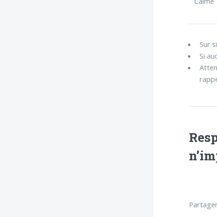
Calme
Sur s
Si au
Atten
rappe
Resp
n’im
Partager