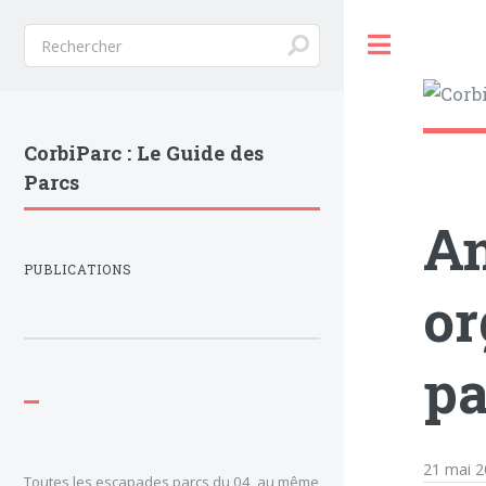
Toggle
CorbiParc : Le Guide des
Parcs
An
PUBLICATIONS
or
pa
21 mai 
Toutes les escapades parcs du 04, au même