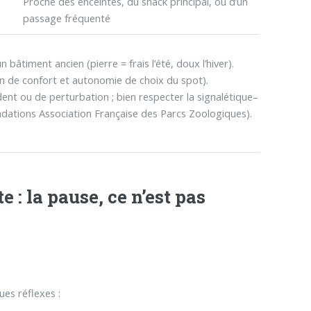
Proche des enceintes, du snack principal, ou d’un
passage fréquenté
n bâtiment ancien (pierre = frais l’été, doux l’hiver).
ain de confort et autonomie de choix du spot).
dent ou de perturbation ; bien respecter la signalétique–
ndations Association Française des Parcs Zoologiques).
 : la pause, ce n’est pas
es réflexes :