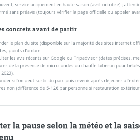
uvent, service uniquement en haute saison (avril-octobre) ; attenti
rmé sans préavis (toujours vérifier la page officielle ou appeler ava
s concrets avant de partir
der le plan du site (disponible sur la majorité des sites internet offi
ttes, points d’ombre.
lter les avis récents sur Google ou Tripadvisor (dates précises, me
urer de la présence de micro-ondes ou chauffe-biberon pour bébés 
 2023).
der si l’on peut sortir du parc puis revenir après déjeuner à l’extér
res non (différence de 5-12€ par personne si restauration extérieu
ter la pause selon la météo et la sais
enu