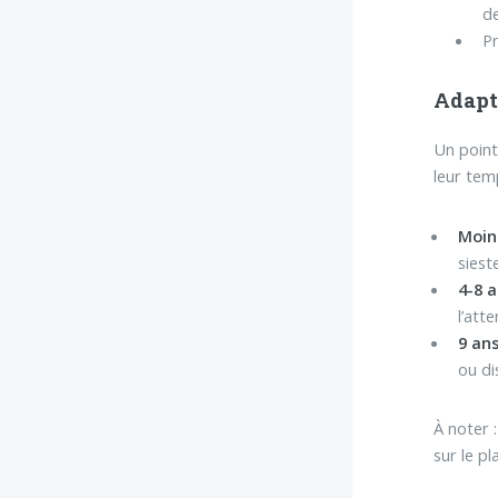
de
Pr
Adapte
Un point
leur tem
Moin
siest
4-8 a
l’att
9 ans
ou di
À noter 
sur le p