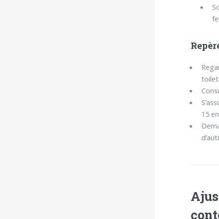
So
fe
Repère
Regar
toile
Consu
S’ass
15 en
Deman
d’aut
Ajus
cont