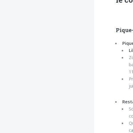
Pique-
Piqu
L
Zo
ba
1
Pr
ju
Rest
S
co
Qu
ca