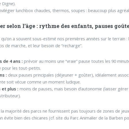
 Digne).
ivilégier lunchbox chaudes, thermos, soupes : beaucoup plus agréa
r selon l’âge : rythme des enfants, pauses goûte
 qu’on a souvent sous-estimé nos premières années sur le terrain : 
ps de marche, et leur besoin de “recharge”.
s de 4 ans :
prévoir au moins une “vraie” pause toutes les 90 minut
e pour les tout-petits.
ns :
deux pauses principales (déjeuner + goûter), idéalement assoc
ente soit vécue comme un moment ludique.
 et plus :
moins de pauses, mais besoin d’autonomie (laisser gérer
stributeur).
: la majorité des parcs ne fournissent pas toujours de zones de jeu
lan évite bien des chicanes (cf. site du Parc Animalier de la Barben 