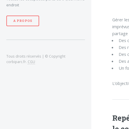
endroit
Gérer le
A PROPOS
imprévus
partage 
Des c
Des r
Des c
Tous droits réservés | © Copyright
Des a
corbiparc.fr.
CGU
Un fo
L’object
Repé
le c