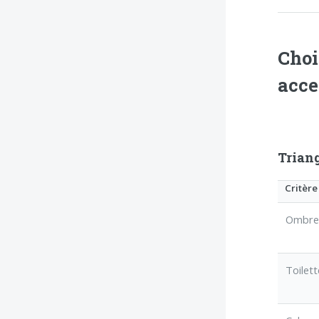
Choi
acce
Triang
Critère
Ombr
Toilett