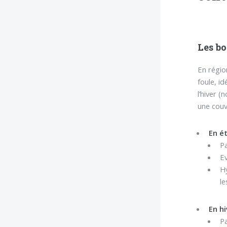
Les bo
En régio
foule, i
l’hiver (
une couv
En ét
Pa
Ev
H
le
En hi
Pa