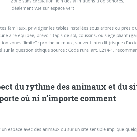
Zone sans circulation, loin des animations trop sonores,
idéalement vue sur espace vert
ites familiaux, privilégier les tables installées sous arbres ou près d’u
cune aire équipée, prévoir tapis de sol, coussins, ou siège pliant (g
tion zones “limite” : proche animaux, souvent interdit (risque d’acci
l sur la question éthique source : Code rural art. L214-1, recomma
ect du rythme des animaux et du site
porte où ni n’importe comment
 un espace avec des animaux ou sur un site sensible implique quelqu