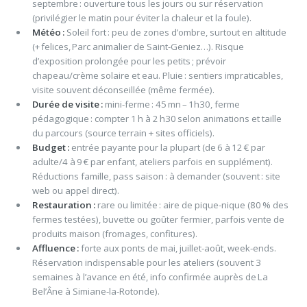
septembre : ouverture tous les jours ou sur réservation
(privilégier le matin pour éviter la chaleur et la foule).
Météo :
Soleil fort : peu de zones d’ombre, surtout en altitude
(+ felices, Parc animalier de Saint-Geniez…). Risque
d’exposition prolongée pour les petits ; prévoir
chapeau/crème solaire et eau. Pluie : sentiers impraticables,
visite souvent déconseillée (même fermée).
Durée de visite :
mini-ferme : 45 mn – 1h30, ferme
pédagogique : compter 1 h à 2 h30 selon animations et taille
du parcours (source terrain + sites officiels).
Budget :
entrée payante pour la plupart (de 6 à 12 € par
adulte/4 à 9 € par enfant, ateliers parfois en supplément).
Réductions famille, pass saison : à demander (souvent : site
web ou appel direct).
Restauration :
rare ou limitée : aire de pique-nique (80 % des
fermes testées), buvette ou goûter fermier, parfois vente de
produits maison (fromages, confitures).
Affluence :
forte aux ponts de mai, juillet-août, week-ends.
Réservation indispensable pour les ateliers (souvent 3
semaines à l’avance en été, info confirmée auprès de La
Bel’Âne à Simiane-la-Rotonde).