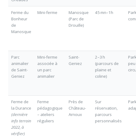
Ferme du
Mini-ferme
Manosque
45 mn–1h
Par
Bonheur
(Parc de
com
de
Drouille)
Manosque
Parc
Mini-ferme
Saint-
2–3 h
Park
animalier
associée à
Geniez
(parcours de
peu
de Saint-
un parc
plaine et
circ
Geniez
animalier
coline)
Ferme de
Ferme
Près de
Sur
Park
la Durance
pédagogique
Château-
réservation,
ada
(dernière
– ateliers
Arnoux
parcours
info terrain
réguliers
personnalisés
2022, à
vérifier)