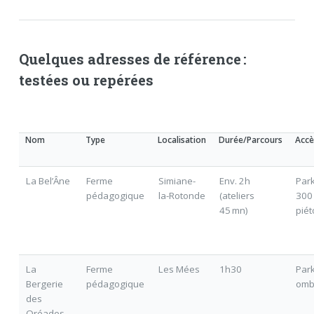
Quelques adresses de référence :
testées ou repérées
Nom
Type
Localisation
Durée/Parcours
Accè
La Bel’Âne
Ferme
Simiane-
Env. 2h
Par
pédagogique
la-Rotonde
(ateliers
300
45 mn)
piét
La
Ferme
Les Mées
1h30
Park
Bergerie
pédagogique
omb
des
Oréades