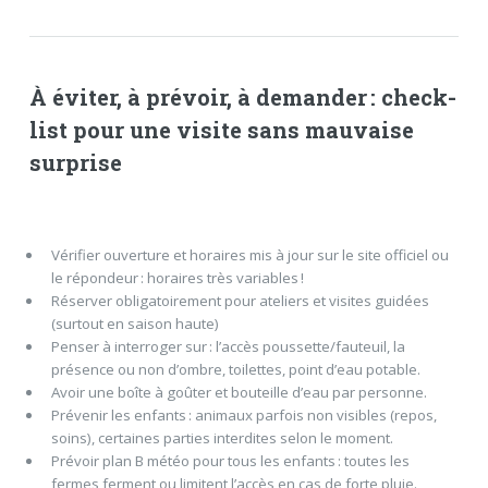
À éviter, à prévoir, à demander : check-
list pour une visite sans mauvaise
surprise
Vérifier ouverture et horaires mis à jour sur le site officiel ou
le répondeur : horaires très variables !
Réserver obligatoirement pour ateliers et visites guidées
(surtout en saison haute)
Penser à interroger sur : l’accès poussette/fauteuil, la
présence ou non d’ombre, toilettes, point d’eau potable.
Avoir une boîte à goûter et bouteille d’eau par personne.
Prévenir les enfants : animaux parfois non visibles (repos,
soins), certaines parties interdites selon le moment.
Prévoir plan B météo pour tous les enfants : toutes les
fermes ferment ou limitent l’accès en cas de forte pluie.