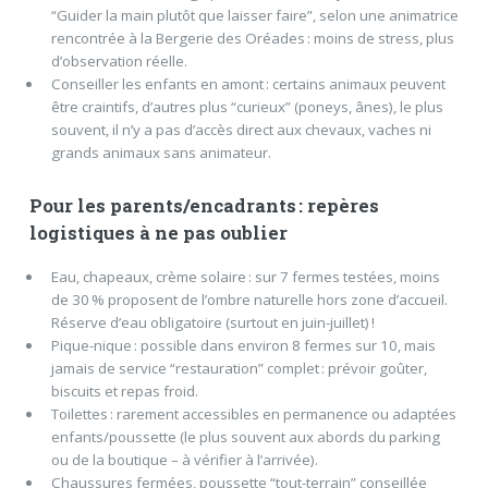
“Guider la main plutôt que laisser faire”, selon une animatrice
rencontrée à la Bergerie des Oréades : moins de stress, plus
d’observation réelle.
Conseiller les enfants en amont : certains animaux peuvent
être craintifs, d’autres plus “curieux” (poneys, ânes), le plus
souvent, il n’y a pas d’accès direct aux chevaux, vaches ni
grands animaux sans animateur.
Pour les parents/encadrants : repères
logistiques à ne pas oublier
Eau, chapeaux, crème solaire : sur 7 fermes testées, moins
de 30 % proposent de l’ombre naturelle hors zone d’accueil.
Réserve d’eau obligatoire (surtout en juin-juillet) !
Pique-nique : possible dans environ 8 fermes sur 10, mais
jamais de service “restauration” complet : prévoir goûter,
biscuits et repas froid.
Toilettes : rarement accessibles en permanence ou adaptées
enfants/poussette (le plus souvent aux abords du parking
ou de la boutique – à vérifier à l’arrivée).
Chaussures fermées, poussette “tout-terrain” conseillée